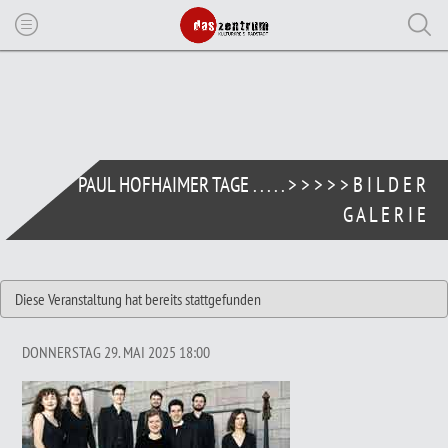
PAUL HOFHAIMER TAGE . . . . . > > > > > B I L D E R
G A L E R I E
Diese Veranstaltung hat bereits stattgefunden
DONNERSTAG 29. MAI 2025 18:00