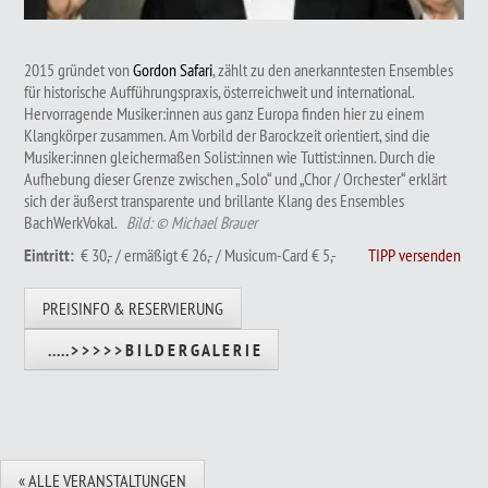
2015 gründet von
Gordon Safari
, zählt zu den anerkanntesten Ensembles
für historische Aufführungspraxis, österreichweit und international.
Hervorragende Musiker:innen aus ganz Europa finden hier zu einem
Klangkörper zusammen. Am Vorbild der Barockzeit orientiert, sind die
Musiker:innen gleichermaßen Solist:innen wie Tuttist:innen. Durch die
Aufhebung dieser Grenze zwischen „Solo“ und „Chor / Orchester“ erklärt
sich der äußerst transparente und brillante Klang des Ensembles
BachWerkVokal.
Bild: © Michael Brauer
Eintritt:
€ 30,- / ermäßigt € 26,- / Musicum-Card € 5,-
TIPP versenden
PREISINFO & RESERVIERUNG
. . . . . > > > > > B I L D E R G A L E R I E
« ALLE VERANSTALTUNGEN