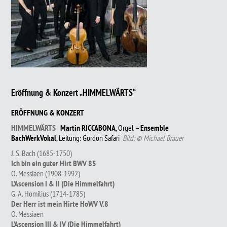
Eröffnung & Konzert „HIMMELWÄRTS“
ERÖFFNUNG & KONZERT
HIMMELWÄRTS
Martin RICCABONA
, Orgel –
Ensemble
BachWerkVokal
, Leitung: Gordon Safari
Bild: © Michael Brauer
J. S. Bach (1685-1750)
Ich bin ein guter Hirt BWV 85
O. Messiaen (1908-1992)
L’Ascension I & II (Die Himmelfahrt)
G. A. Homilius (1714-1785)
Der Herr ist mein Hirte HoWV V.8
O. Messiaen
L’Ascension III & IV (Die Himmelfahrt)